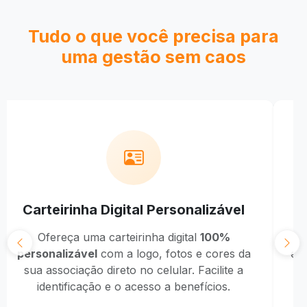
Tudo o que você precisa para
uma gestão sem caos
Adeus à Inadimplência
Receba pagamentos automaticamente via PIX
Dê 
 Cartão de Crédito. O sistema cobra por você,
onde 
envia lembretes e coloca o dinheiro direto na
bur
conta da associação.